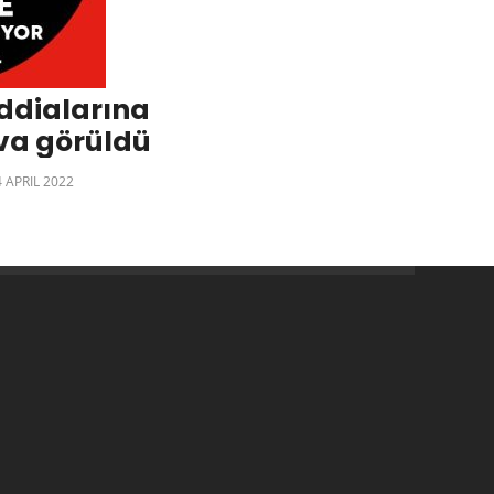
iddialarına
ava görüldü
4 APRIL 2022