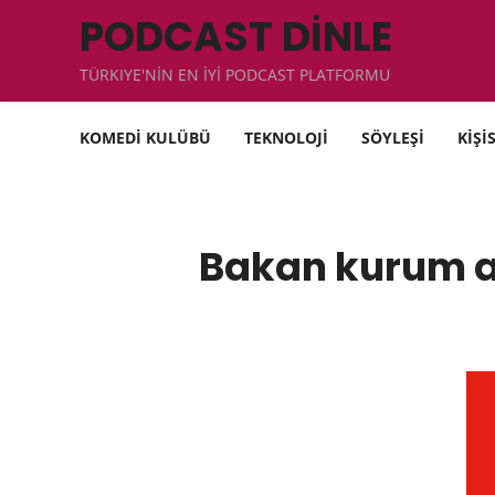
PODCAST DİNLE
TÜRKIYE'NİN EN İYİ PODCAST PLATFORMU
KOMEDİ KULÜBÜ
TEKNOLOJİ
SÖYLEŞİ
KİŞİ
Bakan kurum aç