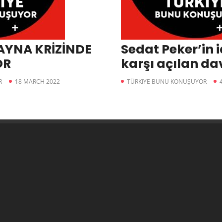
AYNA KRİZİNDE
Sedat Peker’in 
OR
karşı açılan d
R
18 MARCH 2022
TÜRKIYE BUNU KONUŞUYOR