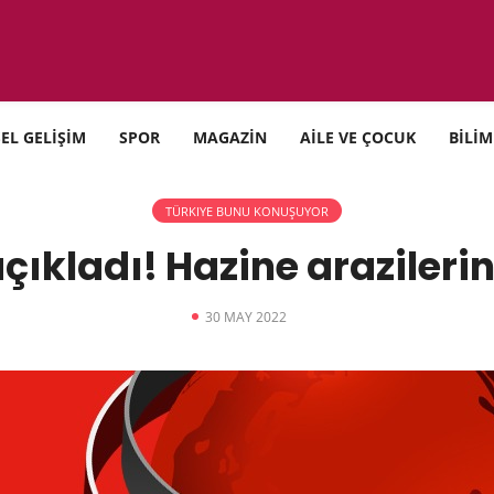
SEL GELİŞİM
SPOR
MAGAZİN
AİLE VE ÇOCUK
BİLİM
TÜRKIYE BUNU KONUŞUYOR
ıkladı! Hazine arazileri
30 MAY 2022