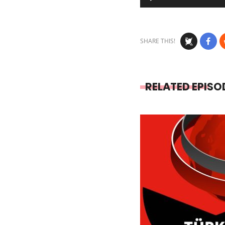
Player
SHARE THIS!
RELATED EPISO