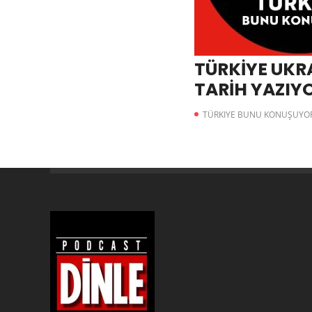
TÜRKİYE UKR
TARİH YAZIY
TÜRKIYE BUNU KONUŞUYO