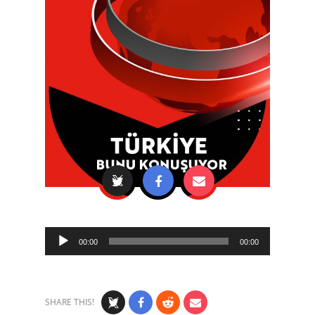
Audio
00:00
00:00
Player
SHARE THIS!