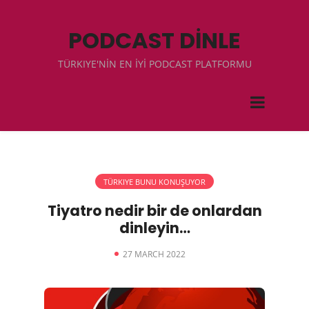
PODCAST DİNLE
TÜRKIYE'NİN EN İYİ PODCAST PLATFORMU
TÜRKIYE BUNU KONUŞUYOR
Tiyatro nedir bir de onlardan
dinleyin…
27 MARCH 2022