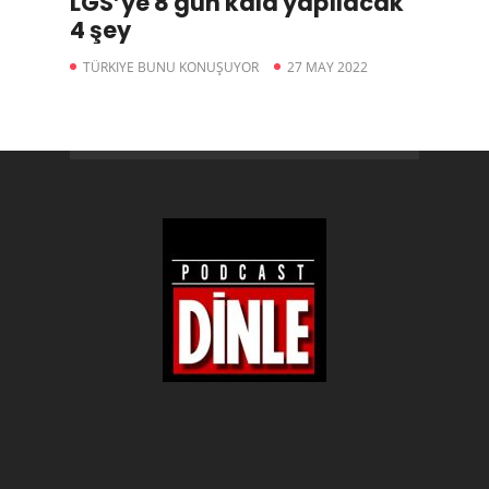
LGS’ye 8 gün kala yapılacak
4 şey
TÜRKIYE BUNU KONUŞUYOR
27 MAY 2022