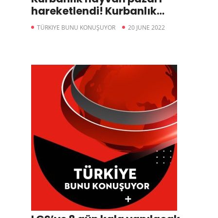
hareketlendi! Kurbanlık
büyükbaşlar kaç para?
TÜRKIYE BUNU KONUŞUYOR
20 JUNE 2022