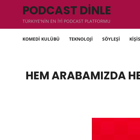
PODCAST DİNLE
TÜRKIYE'NİN EN İYİ PODCAST PLATFORMU
KOMEDİ KULÜBÜ
TEKNOLOJİ
SÖYLEŞİ
KİŞİ
HEM ARABAMIZDA HEM