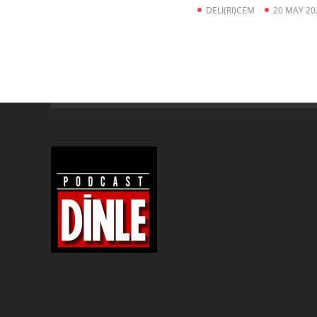
DELI(RI)CEM
20 MAY 20