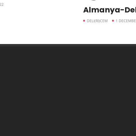
22
Almanya-Del
DELI(RI)CEM
1 DECEMBE