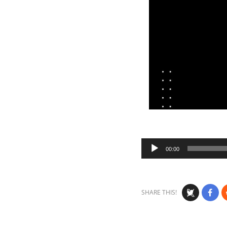
Audio
00:00
Player
SHARE THIS!