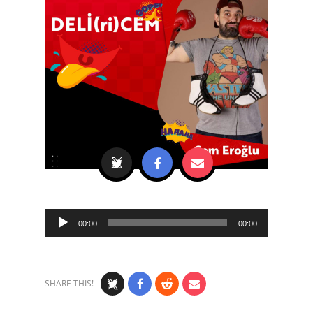
Audio
00:00
00:00
Player
SHARE THIS!