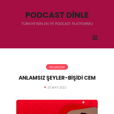
PODCAST DİNLE
TÜRKIYE'NİN EN İYİ PODCAST PLATFORMU
DELI(RI)CEM
ANLAMSIZ ŞEYLER-BİŞİDİ CEM
20 MAY 2022