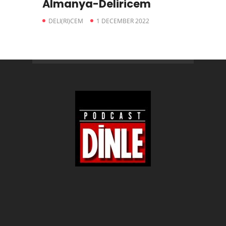
Almanya-Deliricem
DELI(RI)CEM
1 DECEMBER 2022