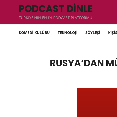
PODCAST DİNLE
TÜRKIYE'NİN EN İYİ PODCAST PLATFORMU
KOMEDİ KULÜBÜ
TEKNOLOJİ
SÖYLEŞİ
KİŞİ
RUSYA’DAN MÜ