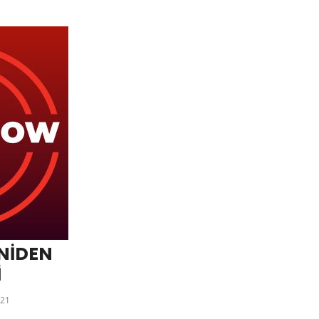
ENİDEN
İ
21