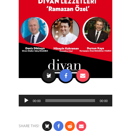
Audio
00:00
00:00
Player
SHARE THIS!