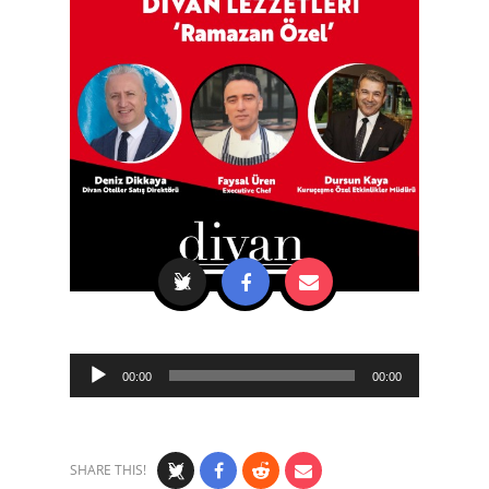
Audio
00:00
00:00
Player
SHARE THIS!