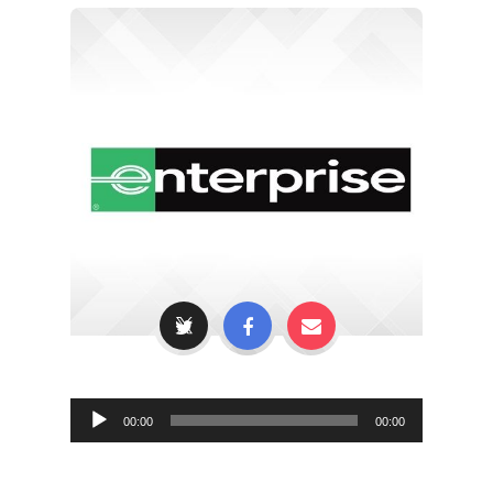
Audio
00:00
00:00
Player