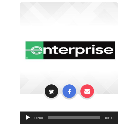
Audio
00:00
00:00
Player