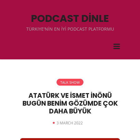
PODCAST DİNLE
TÜRKIYE'NİN EN İYİ PODCAST PLATFORMU
TALK SHOW
ATATÜRK VE İSMET İNÖNÜ
BUGÜN BENİM GÖZÜMDE ÇOK
DAHA BÜYÜK
3 MARCH 2022