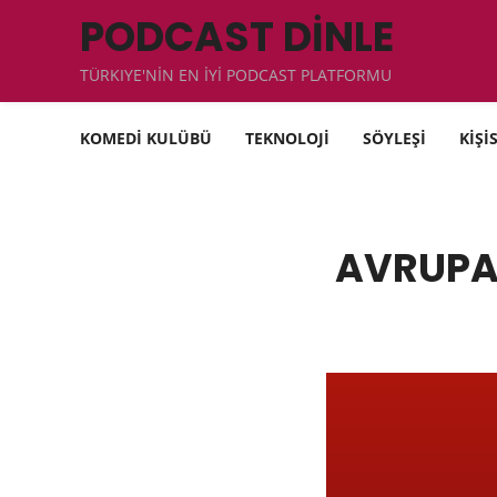
PODCAST DİNLE
TÜRKIYE'NİN EN İYİ PODCAST PLATFORMU
KOMEDİ KULÜBÜ
TEKNOLOJİ
SÖYLEŞİ
KİŞİ
AVRUPA 