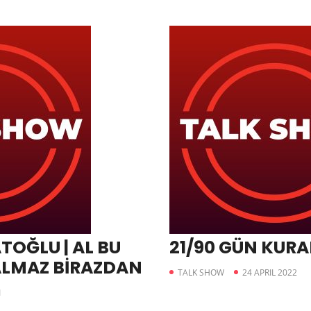
OĞLU | AL BU
21/90 GÜN KURA
ALMAZ BİRAZDAN
TALK SHOW
24 APRIL 2022
1