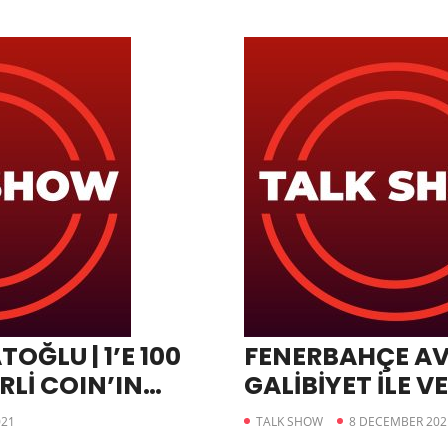
ĞLU | 1’E 100
FENERBAHÇE A
RLİ COIN’IN
GALİBİYET İLE 
İSTİYOR
021
TALK SHOW
8 DECEMBER 202