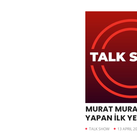
MURAT MURATO
YAPAN İLK YE
CEO’SU
TALK SHOW
13 APRIL 2