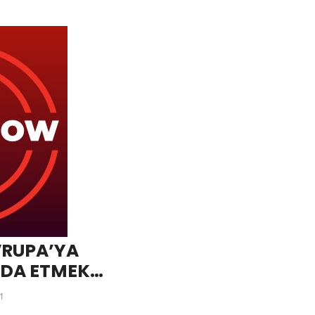
VRUPA’YA
VEDA ETMEK
1