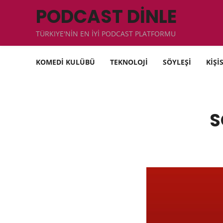
PODCAST DİNLE
TÜRKIYE'NİN EN İYİ PODCAST PLATFORMU
KOMEDİ KULÜBÜ
TEKNOLOJİ
SÖYLEŞİ
KİŞİ
S