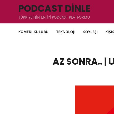
PODCAST DİNLE
TÜRKIYE'NİN EN İYİ PODCAST PLATFORMU
KOMEDİ KULÜBÜ
TEKNOLOJİ
SÖYLEŞİ
KİŞİ
AZ SONRA.. |