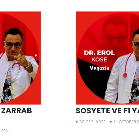
 ZARRAB
SOSYETE VE F1 Y
DR. EROL KÖSE
11 OCTOBER 2
L 2021