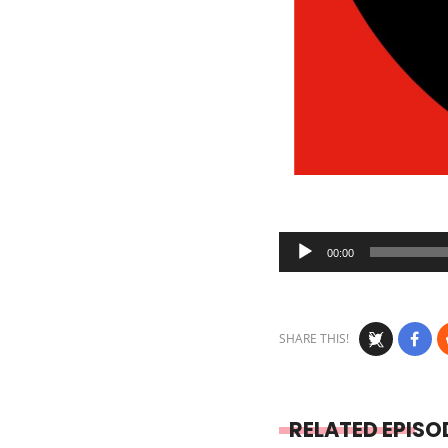
Audio
00:00
Player
SHARE THIS!
RELATED EPISO