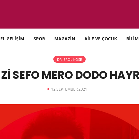
SEL GELİŞİM
SPOR
MAGAZİN
AİLE VE ÇOCUK
BİLİM
DR. EROL KÖSE
 UZİ SEFO MERO DODO HAY
12 SEPTEMBER 2021