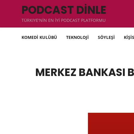
PODCAST DİNLE
TÜRKIYE'NİN EN İYİ PODCAST PLATFORMU
KOMEDİ KULÜBÜ
TEKNOLOJİ
SÖYLEŞİ
KİŞİ
MERKEZ BANKASI 