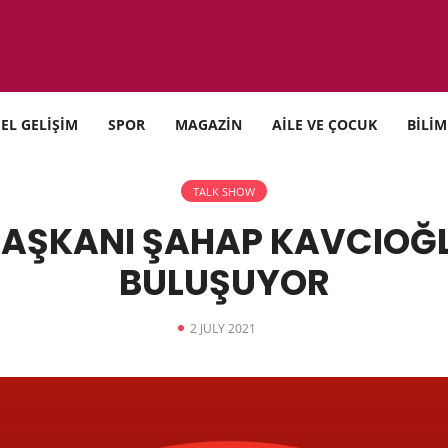
SEL GELİŞİM
SPOR
MAGAZİN
AİLE VE ÇOCUK
BİLİM
TALK SHOW
BAŞKANI ŞAHAP KAVCIOĞL
BULUŞUYOR
2 JULY 2021