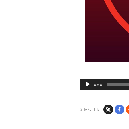
Audio
00:00
Player
SHARE THIS!