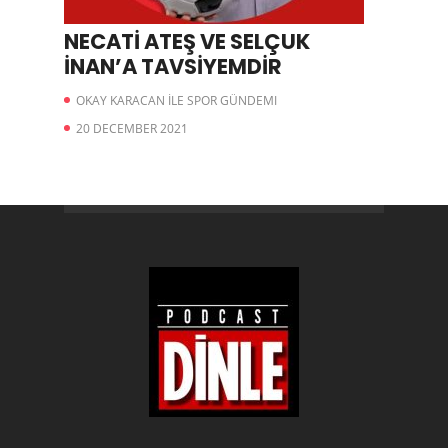
NECATİ ATEŞ VE SELÇUK
İNAN’A TAVSİYEMDİR
OKAY KARACAN İLE SPOR GÜNDEMI
20 DECEMBER 2021