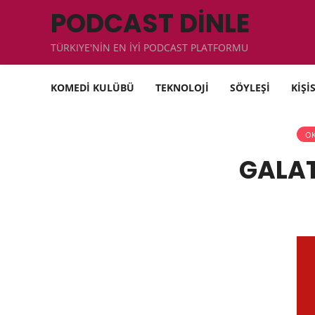
PODCAST DİNLE
TÜRKIYE'NİN EN İYİ PODCAST PLATFORMU
KOMEDİ KULÜBÜ
TEKNOLOJİ
SÖYLEŞİ
KİŞİ
OK
GALAT