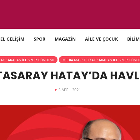
SEL GELİŞİM
SPOR
MAGAZİN
AİLE VE ÇOCUK
BİLİM
AY KARACAN İLE SPOR GÜNDEMI
MEDIA MARKT OKAY KARACAN ILE SPOR GÜND
ASARAY HATAY’DA HAVL
3 APRIL 2021