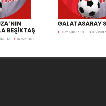
UZA’NIN
GALATASARAY 
A BEŞİKTAŞ
OKAY KARACAN İLE SPOR GÜNDE
GÜNDEMI
16 MAY 2021