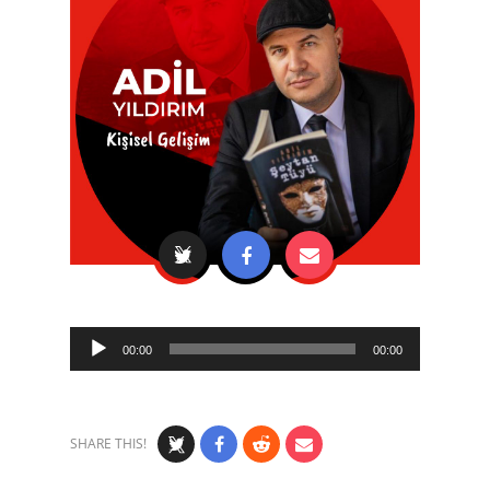
Audio
00:00
00:00
Player
SHARE THIS!