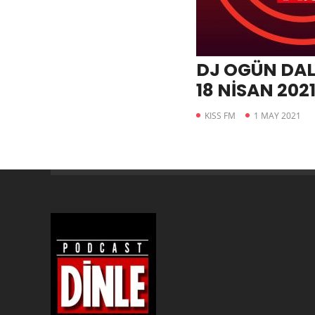
DJ OGÜN DA
18 NİSAN 202
KISS FM
1 MAY 2021