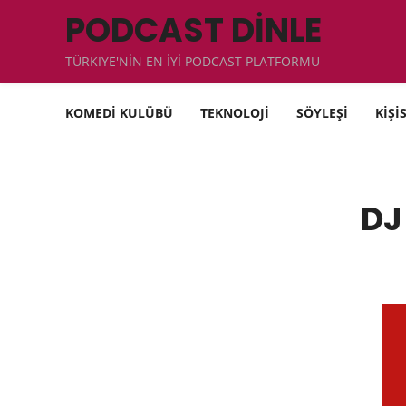
PODCAST DİNLE
TÜRKIYE'NİN EN İYİ PODCAST PLATFORMU
KOMEDİ KULÜBÜ
TEKNOLOJİ
SÖYLEŞİ
KİŞİ
DJ