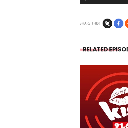
Player
SHARE THIS!
RELATED EPISO