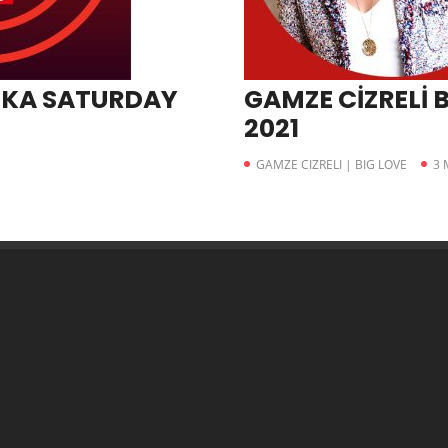
LKA SATURDAY
GAMZE CİZRELİ B
1
2021
GAMZE CIZRELI | BIG LOVE
3 