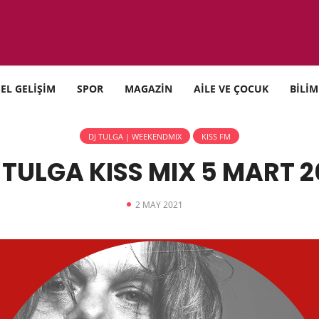
SEL GELİŞİM
SPOR
MAGAZİN
AİLE VE ÇOCUK
BİLİM
DJ TULGA | WEEKENDMIX
KISS FM
 TULGA KISS MIX 5 MART 2
2 MAY 2021