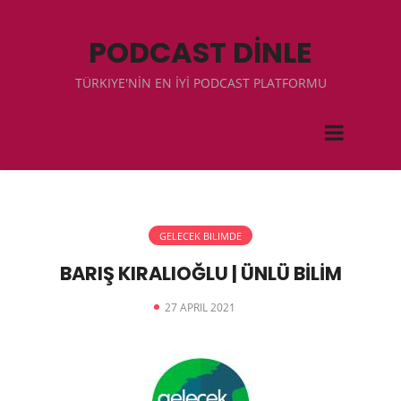
PODCAST DİNLE
TÜRKIYE'NİN EN İYİ PODCAST PLATFORMU
GELECEK BILIMDE
BARIŞ KIRALIOĞLU | ÜNLÜ BİLİM
27 APRIL 2021