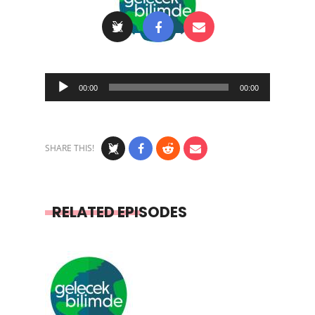
Audio
00:00
00:00
Player
SHARE THIS!
RELATED EPISODES