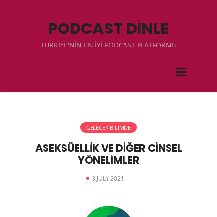
PODCAST DİNLE
TÜRKIYE'NİN EN İYİ PODCAST PLATFORMU
GELECEK BILIMDE
ASEKSÜELLİK VE DİĞER CİNSEL
YÖNELİMLER
3 JULY 2021