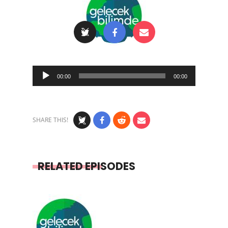
Audio
00:00
00:00
Player
SHARE THIS!
RELATED EPISODES