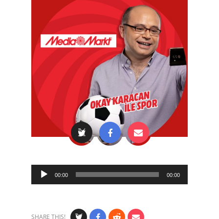
Audio
00:00
00:00
Player
SHARE THIS!