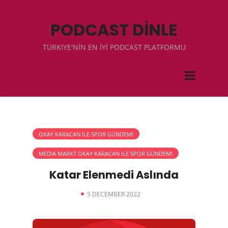
PODCAST DİNLE
TÜRKIYE'NİN EN İYİ PODCAST PLATFORMU
OKAY KARACAN İLE SPOR GÜNDEMI
MEDIA MARKT OKAY KARACAN ILE SPOR GÜNDEMI
Katar Elenmedi Aslında
5 DECEMBER 2022