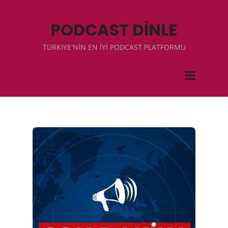
PODCAST DİNLE
TÜRKIYE'NİN EN İYİ PODCAST PLATFORMU