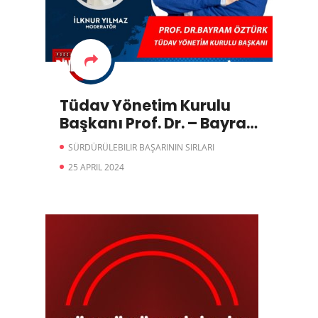
Tüdav Yönetim Kurulu
Başkanı Prof. Dr. – Bayram
Öztürk | Türkiye İş Bankası
SÜRDÜRÜLEBILIR BAŞARININ SIRLARI
İle Sürdürülebilir Başarının
25 APRIL 2024
Sırları