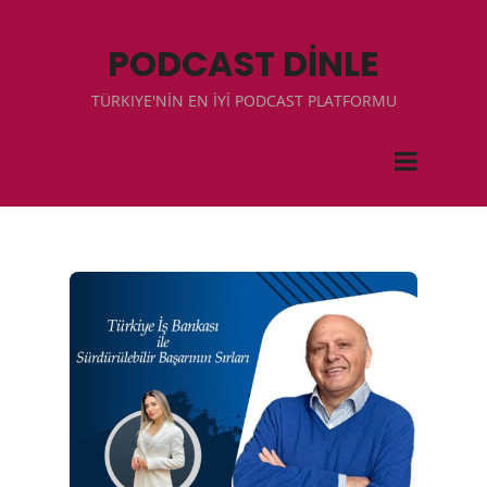
PODCAST DİNLE
TÜRKIYE'NİN EN İYİ PODCAST PLATFORMU