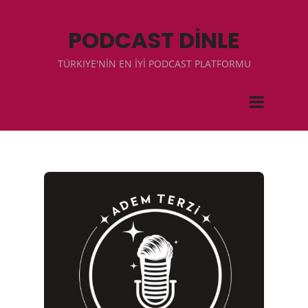
PODCAST DİNLE
TÜRKIYE'NİN EN İYİ PODCAST PLATFORMU