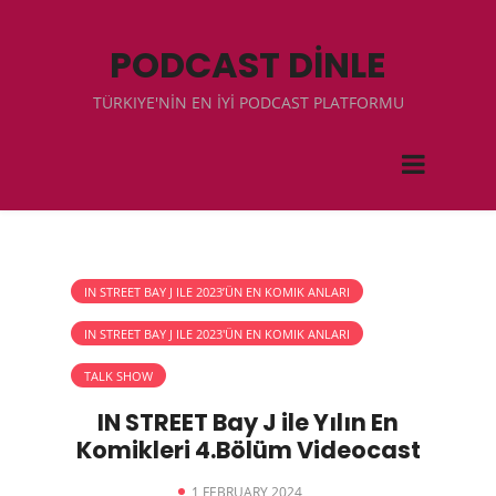
PODCAST DİNLE
TÜRKIYE'NİN EN İYİ PODCAST PLATFORMU
IN STREET BAY J ILE 2023’ÜN EN KOMIK ANLARI
IN STREET BAY J ILE 2023'ÜN EN KOMIK ANLARI
TALK SHOW
IN STREET Bay J ile Yılın En
Komikleri 4.Bölüm Videocast
1 FEBRUARY 2024