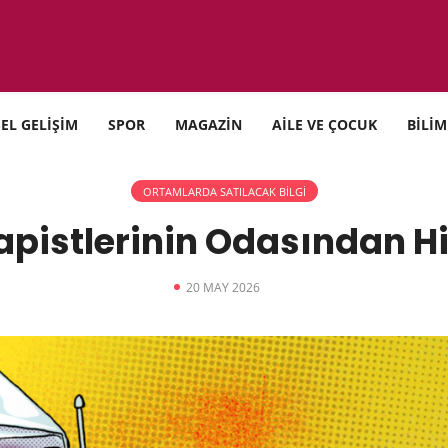
SEL GELİŞİM
SPOR
MAGAZİN
AİLE VE ÇOCUK
BİLİM
ORTAMLARDA SATILACAK BİLGİ
apistlerinin Odasından H
20 MAY 2026