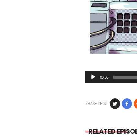
Audio
00:00
Player
SHARE THIS!
RELATED EPISO