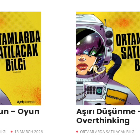
un – Oyun
Aşırı Düşünme 
Overthinking
LGİ
13 MARCH 2026
ORTAMLARDA SATILACAK BİLGİ