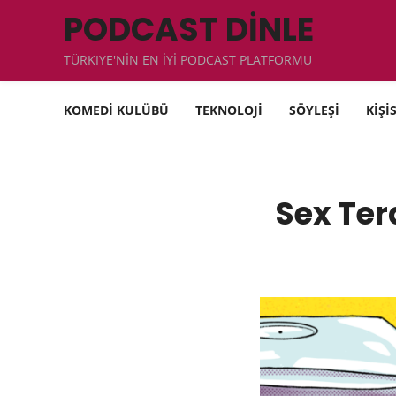
PODCAST DİNLE
TÜRKIYE'NİN EN İYİ PODCAST PLATFORMU
KOMEDİ KULÜBÜ
TEKNOLOJİ
SÖYLEŞİ
KİŞİ
Sex Ter