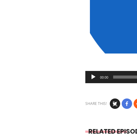
Audio
00:00
Player
SHARE THIS!
RELATED EPISO