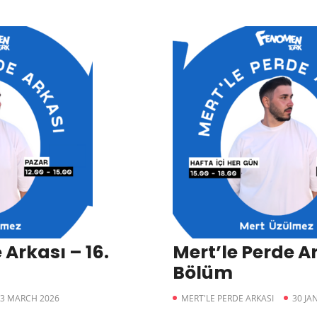
 Arkası – 16.
Mert’le Perde Ar
Bölüm
3 MARCH 2026
MERT'LE PERDE ARKASI
30 JA