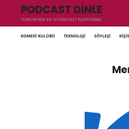
PODCAST DİNLE
TÜRKIYE'NİN EN İYİ PODCAST PLATFORMU
KOMEDİ KULÜBÜ
TEKNOLOJİ
SÖYLEŞİ
KİŞİ
Mer