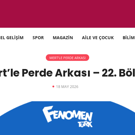
SEL GELİŞİM
SPOR
MAGAZİN
AİLE VE ÇOCUK
BİLİM
MERT'LE PERDE ARKASI
t’le Perde Arkası – 22. B
18 MAY 2026