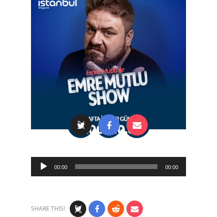
Audio
00:00
00:00
Player
SHARE THIS!