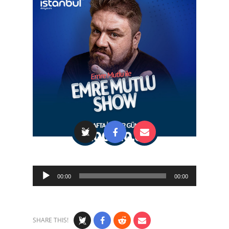
Audio
00:00
00:00
Player
SHARE THIS!