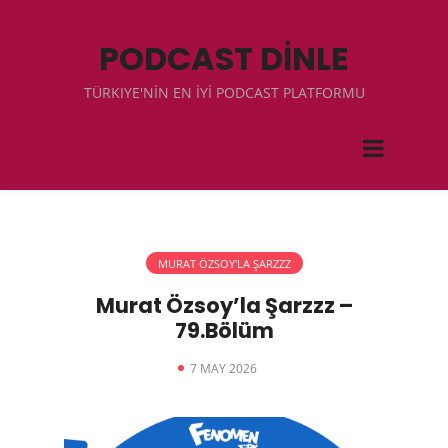
PODCAST DİNLE
TÜRKIYE'NİN EN İYİ PODCAST PLATFORMU
MURAT ÖZSOY'LA ŞARZZZ
Murat Özsoy’la Şarzzz –
79.Bölüm
7 MAY 2026