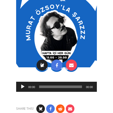
Audio
00:00
00:00
Player
SHARE THIS!