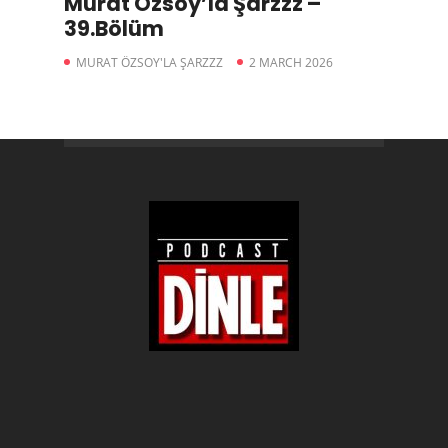
Murat Özsoy’la Şarzzz –
39.Bölüm
MURAT ÖZSOY'LA ŞARZZZ
2 MARCH 2026