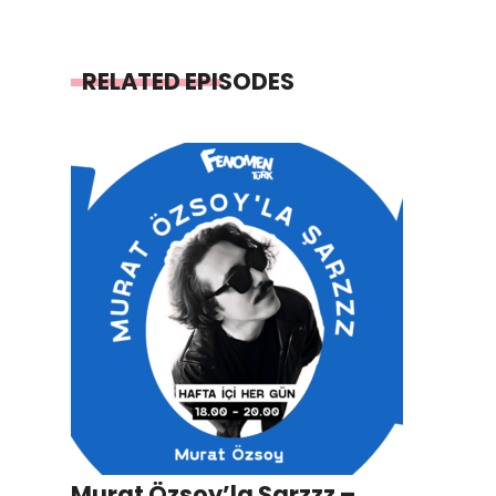
RELATED EPISODES
Murat Özsoy’la Şarzzz –