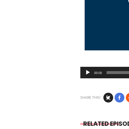
Audio
00:00
Player
SHARE THIS!
RELATED EPISO