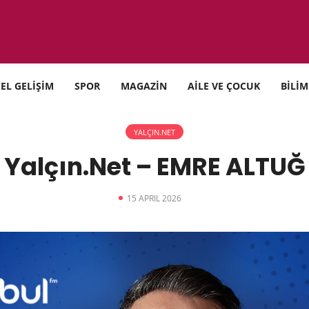
SEL GELİŞİM
SPOR
MAGAZİN
AİLE VE ÇOCUK
BİLİM
YALÇIN.NET
Yalçın.Net – EMRE ALTUĞ
15 APRIL 2026