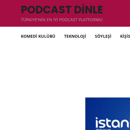
PODCAST DİNLE
TÜRKIYE'NİN EN İYİ PODCAST PLATFORMU
KOMEDİ KULÜBÜ
TEKNOLOJİ
SÖYLEŞİ
KİŞİ