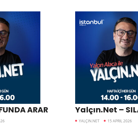
– FUNDA ARAR
Yalçın.Net – SI
026
YALÇIN.NET
15 APRIL 2026