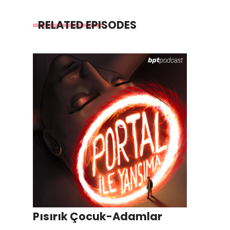
RELATED EPISODES
Pısırık Çocuk-Adamlar