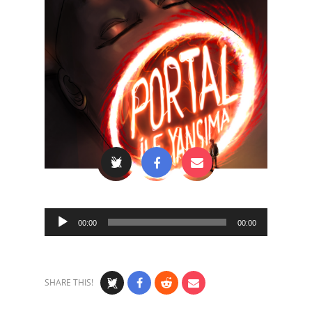
Audio
00:00
00:00
Player
SHARE THIS!