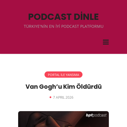
PODCAST DİNLE
TÜRKIYE'NİN EN İYİ PODCAST PLATFORMU
PORTAL İLE YANSIMA
Van Gogh’u Kim Öldürdü
7 APRIL 2026