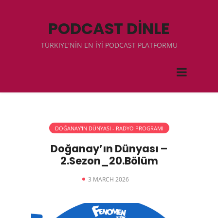
PODCAST DİNLE
TÜRKIYE'NİN EN İYİ PODCAST PLATFORMU
DOĞANAY'IN DÜNYASI - RADYO PROGRAMI
Doğanay’ın Dünyası –
2.Sezon_20.Bölüm
3 MARCH 2026