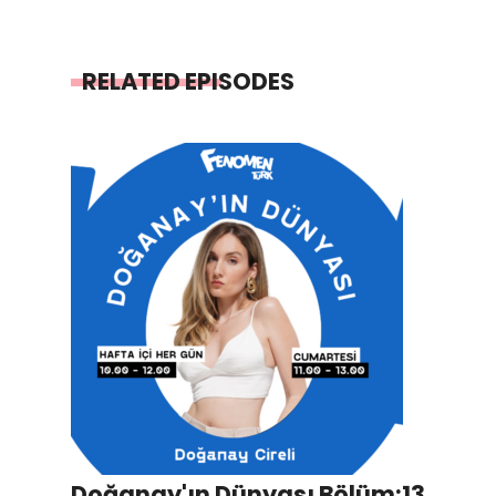
RELATED EPISODES
Doğanay'ın Dünyası Bölüm:13