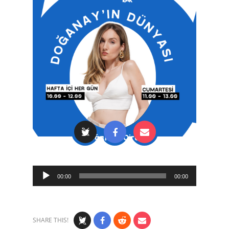
Audio
00:00
00:00
Player
SHARE THIS!