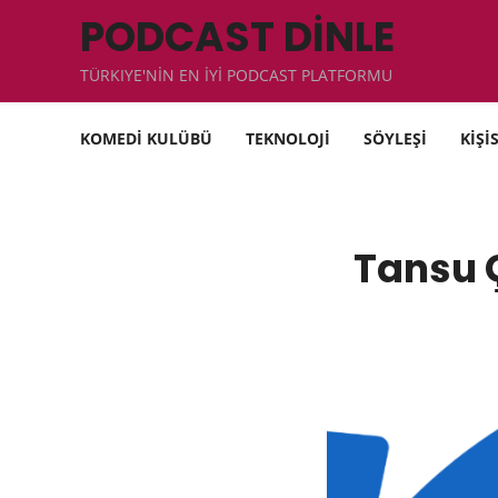
PODCAST DİNLE
TÜRKIYE'NİN EN İYİ PODCAST PLATFORMU
KOMEDİ KULÜBÜ
TEKNOLOJİ
SÖYLEŞİ
KİŞİ
Tansu 