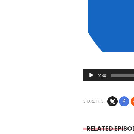
Audio
00:00
Player
SHARE THIS!
RELATED EPISO