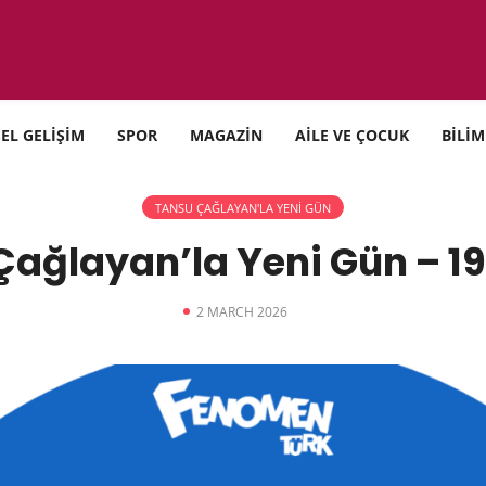
SEL GELİŞİM
SPOR
MAGAZİN
AİLE VE ÇOCUK
BİLİM
TANSU ÇAĞLAYAN'LA YENİ GÜN
Çağlayan’la Yeni Gün – 19
2 MARCH 2026