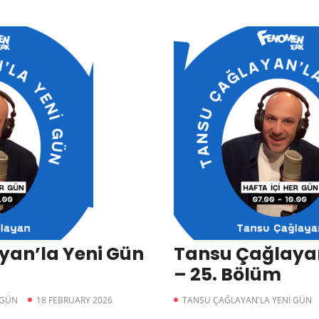
yan’la Yeni Gün
Tansu Çağlayan
– 25. Bölüm
 GÜN
18 FEBRUARY 2026
TANSU ÇAĞLAYAN'LA YENİ GÜN