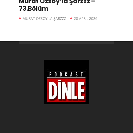
Murat Özsoy’la Şarzzz –
73.Bölüm
MURAT ÖZSOY'LA ŞARZZZ
28 APRIL 2026