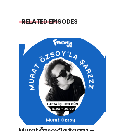
RELATED EPISODES
Murat Özsoy’la Şarzzz –