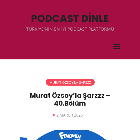
PODCAST DİNLE
TÜRKIYE'NİN EN İYİ PODCAST PLATFORMU
MURAT ÖZSOY'LA ŞARZZZ
Murat Özsoy’la Şarzzz –
40.Bölüm
2 MARCH 2026