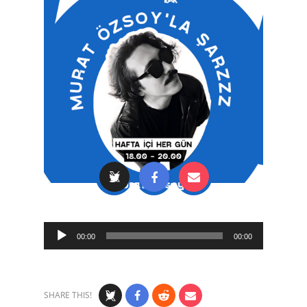
Audio
00:00
00:00
Player
SHARE THIS!