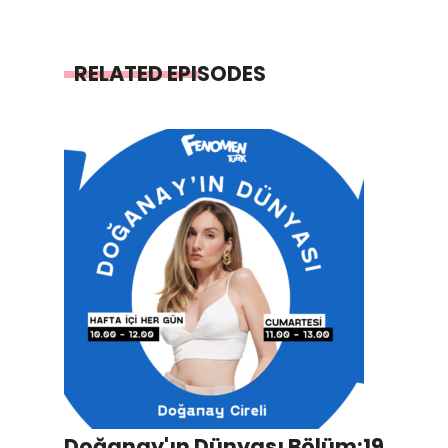
RELATED EPISODES
Doğanay'ın Dünyası Bölüm:19