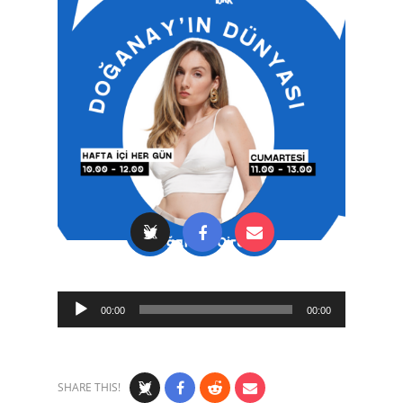
Audio
00:00
00:00
Player
SHARE THIS!