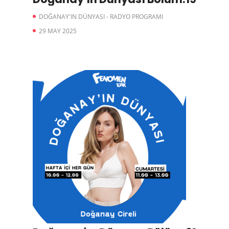
DOĞANAY'IN DÜNYASI - RADYO PROGRAMI
29 MAY 2025