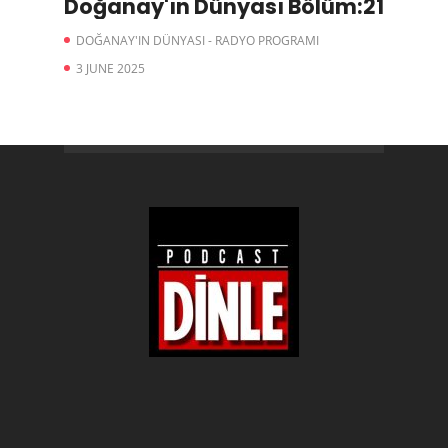
Doğanay'ın Dünyası Bölüm:21
DOĞANAY'IN DÜNYASI - RADYO PROGRAMI
3 JUNE 2025