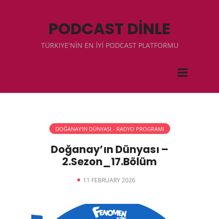
PODCAST DİNLE
TÜRKIYE'NİN EN İYİ PODCAST PLATFORMU
DOĞANAY'IN DÜNYASI - RADYO PROGRAMI
Doğanay’ın Dünyası –
2.Sezon_17.Bölüm
11 FEBRUARY 2026