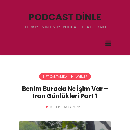
PODCAST DİNLE
TÜRKIYE'NİN EN İYİ PODCAST PLATFORMU
SIRT ÇANTAMDAKI HIKAYELER
Benim Burada Ne İşim Var –
İran Günlükleri Part 1
10 FEBRUARY 2026