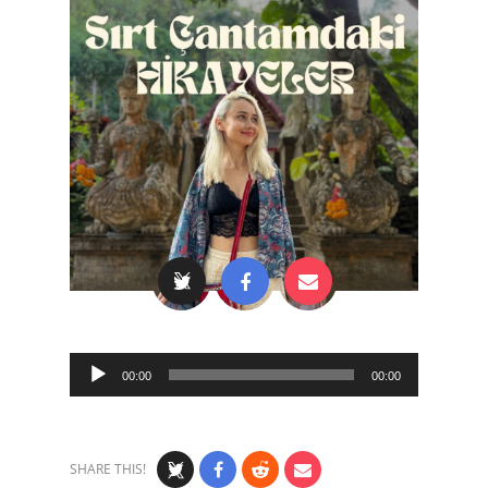
Audio
00:00
00:00
Player
SHARE THIS!