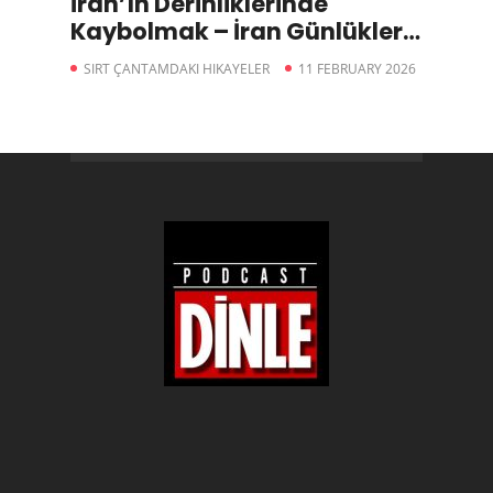
İran’ın Derinliklerinde
Kaybolmak – İran Günlükleri
2. Part
SIRT ÇANTAMDAKI HIKAYELER
11 FEBRUARY 2026