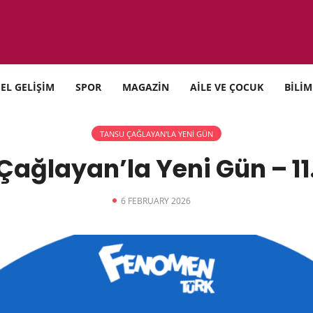
SEL GELİŞİM
SPOR
MAGAZİN
AİLE VE ÇOCUK
BİLİM
TANSU ÇAĞLAYAN'LA YENİ GÜN
Çağlayan’la Yeni Gün – 11
6 FEBRUARY 2026