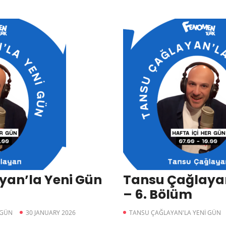
yan’la Yeni Gün
Tansu Çağlayan
– 6. Bölüm
 GÜN
30 JANUARY 2026
TANSU ÇAĞLAYAN'LA YENİ GÜN