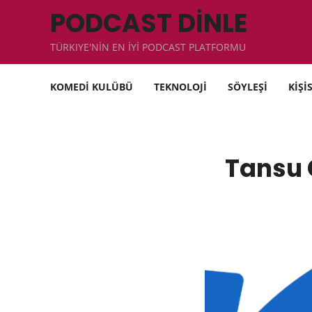
PODCAST DİNLE
TÜRKIYE'NİN EN İYİ PODCAST PLATFORMU
KOMEDİ KULÜBÜ
TEKNOLOJİ
SÖYLEŞİ
KİŞİ
Tansu 