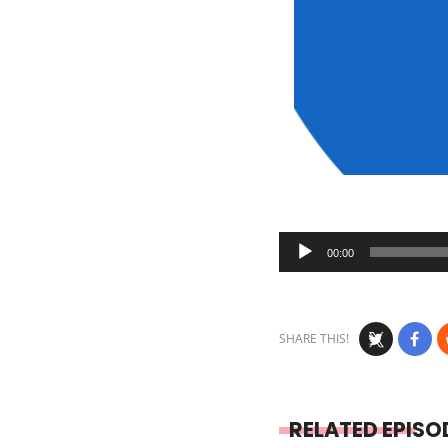
Audio
00:00
Player
SHARE THIS!
RELATED EPISO