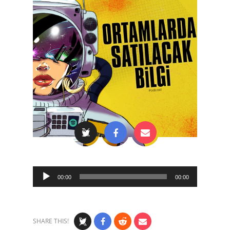
Audio
00:00
00:00
Player
SHARE THIS!