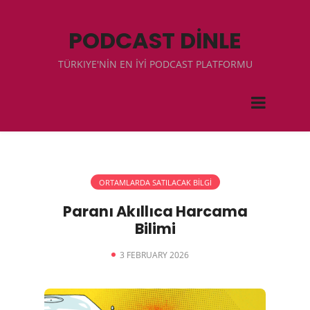
PODCAST DİNLE
TÜRKIYE'NİN EN İYİ PODCAST PLATFORMU
ORTAMLARDA SATILACAK BİLGİ
Paranı Akıllıca Harcama
Bilimi
3 FEBRUARY 2026