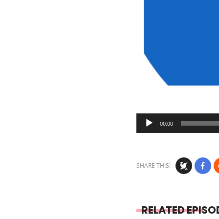
Audio
00:00
Player
SHARE THIS!
RELATED EPISO