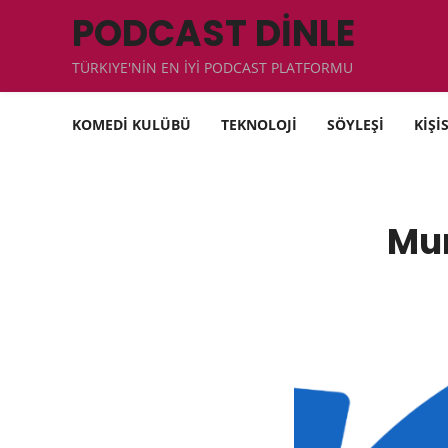
PODCAST DİNLE
TÜRKIYE'NİN EN İYİ PODCAST PLATFORMU
KOMEDİ KULÜBÜ
TEKNOLOJİ
SÖYLEŞİ
KİŞİ
Mur