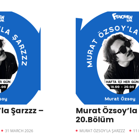
la Şarzzz –
Murat Özsoy’la 
20.Bölüm
31 MARCH 2026
MURAT ÖZSOY'LA ŞARZZZ
11