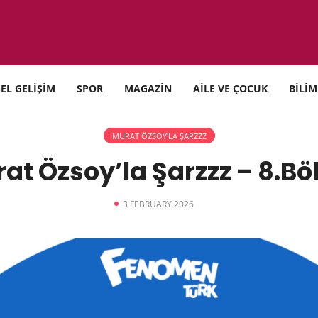
SEL GELİŞİM
SPOR
MAGAZİN
AİLE VE ÇOCUK
BİLİM
MURAT ÖZSOY'LA ŞARZZZ
at Özsoy’la Şarzzz – 8.B
3 FEBRUARY 2026