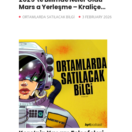
Mars a Yerleşme – Kraliçe
Dramı – Elmaslar
ORTAMLARDA SATILACAK BİLGİ
3 FEBRUARY 2026