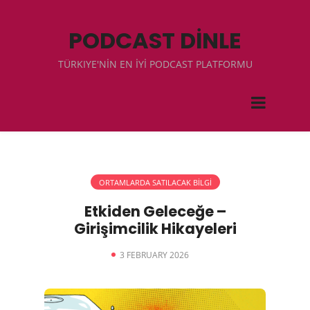
PODCAST DİNLE
TÜRKIYE'NİN EN İYİ PODCAST PLATFORMU
ORTAMLARDA SATILACAK BİLGİ
Etkiden Geleceğe –
Girişimcilik Hikayeleri
3 FEBRUARY 2026