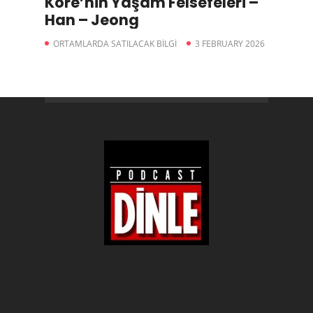
Kore’nin Yaşam Felsefeleri –
Han – Jeong
ORTAMLARDA SATILACAK BİLGİ
3 FEBRUARY 2026