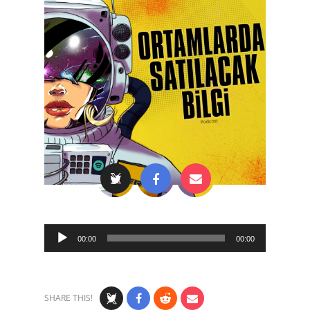
Audio
00:00
00:00
Player
SHARE THIS!