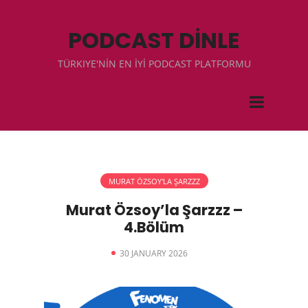
PODCAST DİNLE
TÜRKIYE'NİN EN İYİ PODCAST PLATFORMU
MURAT ÖZSOY'LA ŞARZZZ
Murat Özsoy’la Şarzzz –
4.Bölüm
30 JANUARY 2026