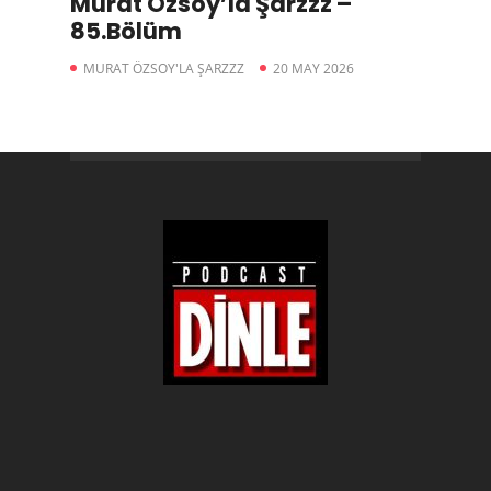
Murat Özsoy’la Şarzzz –
85.Bölüm
MURAT ÖZSOY'LA ŞARZZZ
20 MAY 2026