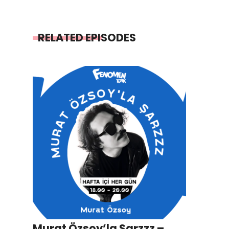
RELATED EPISODES
Murat Özsoy’la Şarzzz –