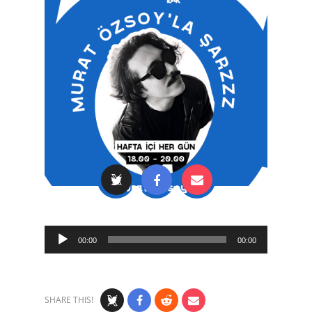
Audio
00:00
00:00
Player
SHARE THIS!