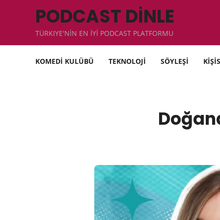
PODCAST DİNLE
TÜRKIYE'NİN EN İYİ PODCAST PLATFORMU
KOMEDİ KULÜBÜ
TEKNOLOJİ
SÖYLEŞİ
KİŞİ
Doğana