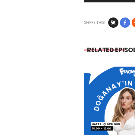
Player
SHARE THIS!
RELATED EPISO