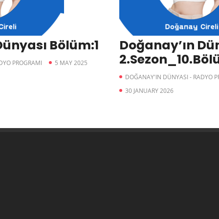
Dünyası Bölüm:1
Doğanay’ın Dün
2.Sezon_10.Bö
ADYO PROGRAMI
5 MAY 2025
DOĞANAY'IN DÜNYASI - RADYO 
30 JANUARY 2026