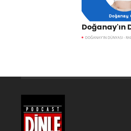
Doğanay'ın 
DOĞANAY'IN DÜNYASI - R