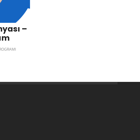
yası –
lüm
PROGRAMI