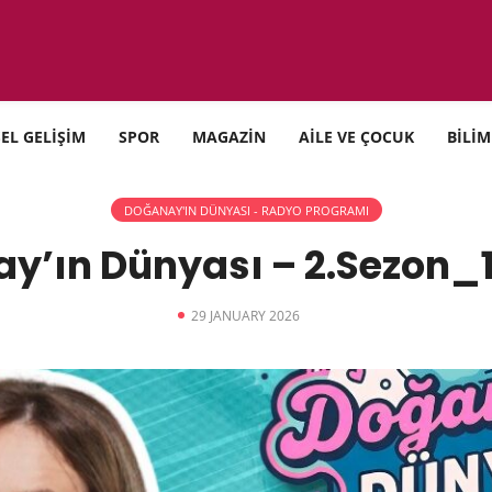
SEL GELİŞİM
SPOR
MAGAZİN
AİLE VE ÇOCUK
BİLİM
DOĞANAY'IN DÜNYASI - RADYO PROGRAMI
y’ın Dünyası – 2.Sezon_
29 JANUARY 2026