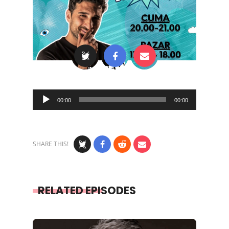
Audio
00:00
00:00
Player
SHARE THIS!
RELATED EPISODES