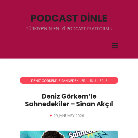
PODCAST DİNLE
TÜRKIYE'NİN EN İYİ PODCAST PLATFORMU
DENIZ GÖRKEM'LE SAHNEDEKILER - ÜNLÜLERLE
RÖPORTAJLAR
Deniz Görkem’le
Sahnedekiler – Sinan Akçıl
29 JANUARY 2026