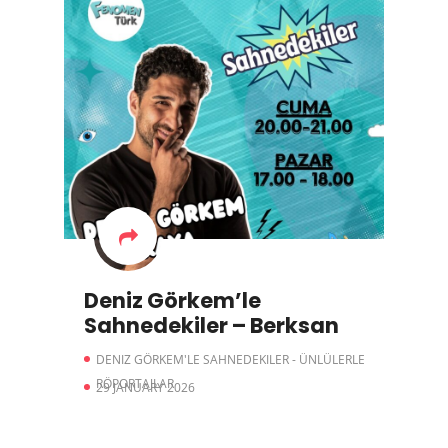
Deniz Görkem’le
Sahnedekiler – Berksan
DENIZ GÖRKEM'LE SAHNEDEKILER - ÜNLÜLERLE
RÖPORTAJLAR
29 JANUARY 2026