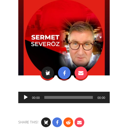
Audio
00:00
00:00
Player
SHARE THIS!