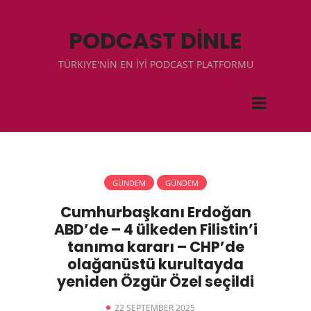
PODCAST DİNLE
TÜRKIYE'NİN EN İYİ PODCAST PLATFORMU
GÜNDEM
GÜNDEM
Cumhurbaşkanı Erdoğan
ABD’de – 4 ülkeden Filistin’i
tanıma kararı – CHP’de
olağanüstü kurultayda
yeniden Özgür Özel seçildi
22 SEPTEMBER 2025