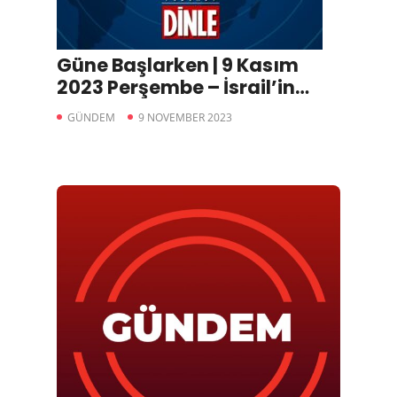
Güne Başlarken | 9 Kasım
2023 Perşembe – İsrail’in
Gazze’ye Başlattığı Savaş 33.
GÜNDEM
9 NOVEMBER 2023
Gününde, Erdoğan
Özbekistan’da, CHP’de Özgür
Özel Dönemi Resmen Başladı,
Yargıda Can Atalay Krizi,
Galatasaray Bayern’e 2-0
Mağlup oldu