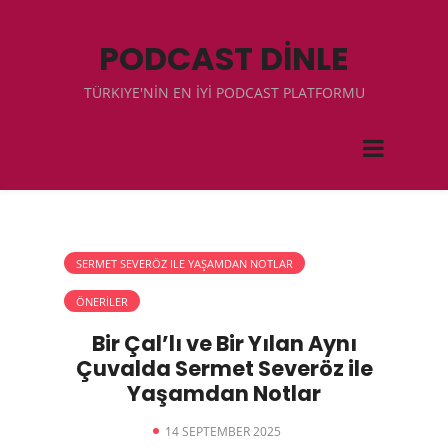
PODCAST DİNLE
TÜRKIYE'NİN EN İYİ PODCAST PLATFORMU
SERMET SEVERÖZ ILE YAŞAMDAN NOTLAR
ÖNERİLER
Bir Çal’lı ve Bir Yılan Aynı
Çuvalda Sermet Severöz ile
Yaşamdan Notlar
14 SEPTEMBER 2025