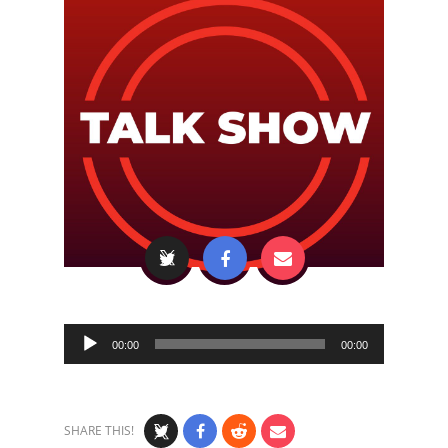
Audio
00:00
00:00
Player
SHARE THIS!