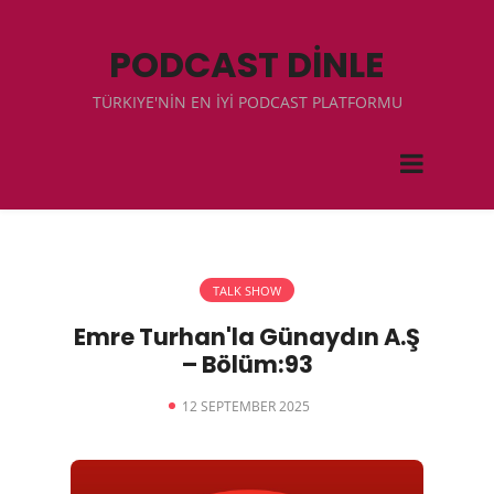
PODCAST DİNLE
TÜRKIYE'NİN EN İYİ PODCAST PLATFORMU
TALK SHOW
Emre Turhan'la Günaydın A.Ş
– Bölüm:93
12 SEPTEMBER 2025