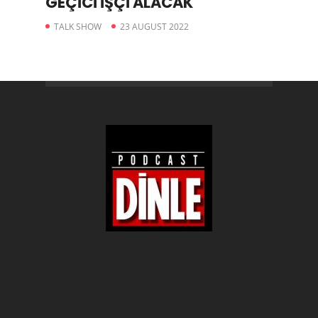
GEÇİCİ İŞÇİ ALACAK
TALK SHOW
23 AUGUST 2022