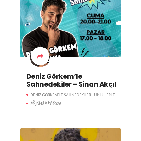
Deniz Görkem’le
Sahnedekiler – Sinan Akçıl
DENIZ GÖRKEM'LE SAHNEDEKILER - ÜNLÜLERLE
RÖPORTAJLAR
29 JANUARY 2026