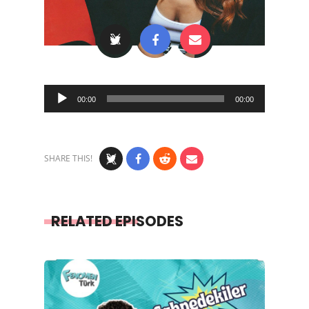
Audio
00:00
00:00
Player
SHARE THIS!
RELATED EPISODES