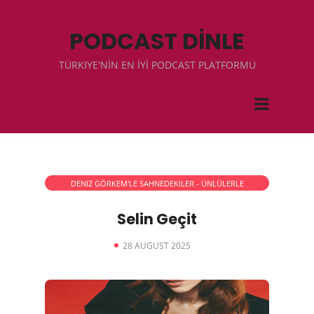
PODCAST DİNLE
TÜRKIYE'NİN EN İYİ PODCAST PLATFORMU
DENIZ GÖRKEM'LE SAHNEDEKILER - ÜNLÜLERLE
RÖPORTAJLAR
Selin Geçit
28 AUGUST 2025