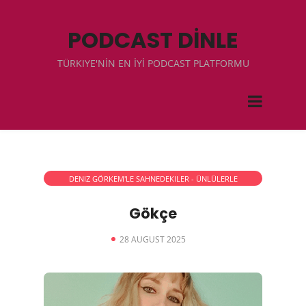
PODCAST DİNLE
TÜRKIYE'NİN EN İYİ PODCAST PLATFORMU
DENIZ GÖRKEM'LE SAHNEDEKILER - ÜNLÜLERLE
RÖPORTAJLAR
Gökçe
28 AUGUST 2025