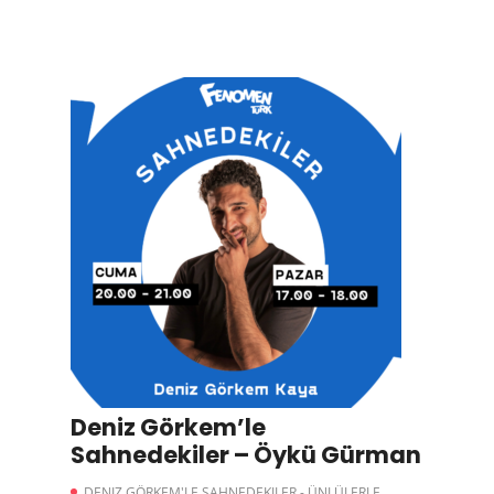
Deniz Görkem’le
Sahnedekiler – Öykü Gürman
DENIZ GÖRKEM'LE SAHNEDEKILER - ÜNLÜLERLE