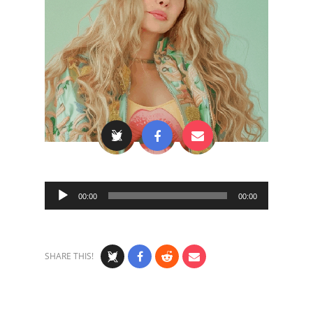
Audio
00:00
00:00
Player
SHARE THIS!